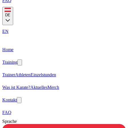
FAQ
DE
EN
Home
Training
Trainer
Athleten
Einzelstunden
Was ist Karate?
Aktuelles
Merch
Kontakt
FAQ
Sprache