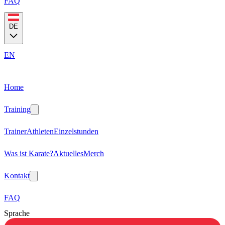
FAQ
DE
EN
Home
Training
Trainer
Athleten
Einzelstunden
Was ist Karate?
Aktuelles
Merch
Kontakt
FAQ
Sprache