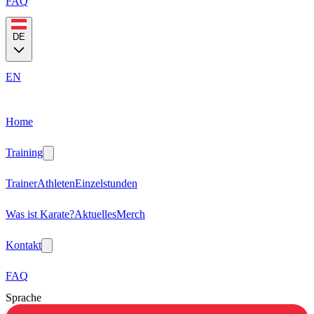
FAQ
DE
EN
Home
Training
Trainer
Athleten
Einzelstunden
Was ist Karate?
Aktuelles
Merch
Kontakt
FAQ
Sprache