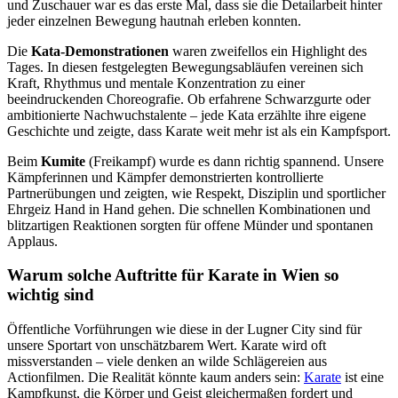
und Zuschauer war es das erste Mal, dass sie die Detailarbeit hinter
jeder einzelnen Bewegung hautnah erleben konnten.
Die
Kata-Demonstrationen
waren zweifellos ein Highlight des
Tages. In diesen festgelegten Bewegungsabläufen vereinen sich
Kraft, Rhythmus und mentale Konzentration zu einer
beeindruckenden Choreografie. Ob erfahrene Schwarzgurte oder
ambitionierte Nachwuchstalente – jede Kata erzählte ihre eigene
Geschichte und zeigte, dass Karate weit mehr ist als ein Kampfsport.
Beim
Kumite
(Freikampf) wurde es dann richtig spannend. Unsere
Kämpferinnen und Kämpfer demonstrierten kontrollierte
Partnerübungen und zeigten, wie Respekt, Disziplin und sportlicher
Ehrgeiz Hand in Hand gehen. Die schnellen Kombinationen und
blitzartigen Reaktionen sorgten für offene Münder und spontanen
Applaus.
Warum solche Auftritte für Karate in Wien so
wichtig sind
Öffentliche Vorführungen wie diese in der Lugner City sind für
unsere Sportart von unschätzbarem Wert. Karate wird oft
missverstanden – viele denken an wilde Schlägereien aus
Actionfilmen. Die Realität könnte kaum anders sein:
Karate
ist eine
Kampfkunst, die Körper und Geist gleichermaßen fordert und