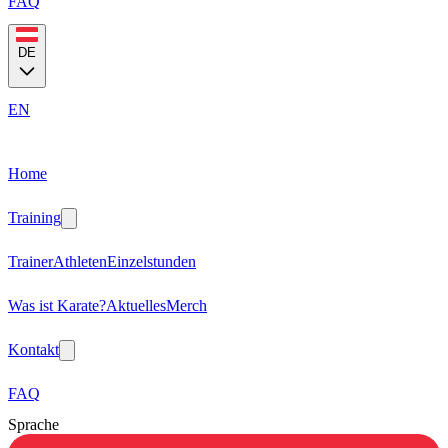
FAQ
DE
EN
Home
Training
Trainer
Athleten
Einzelstunden
Was ist Karate?
Aktuelles
Merch
Kontakt
FAQ
Sprache