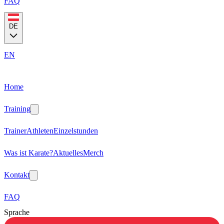
FAQ
DE
EN
Home
Training
Trainer
Athleten
Einzelstunden
Was ist Karate?
Aktuelles
Merch
Kontakt
FAQ
Sprache