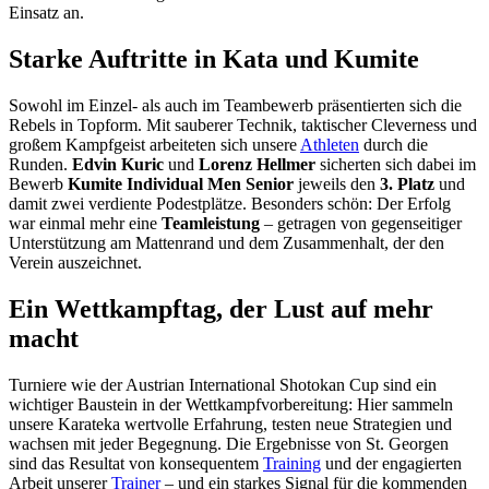
Einsatz an.
Starke Auftritte in Kata und Kumite
Sowohl im Einzel- als auch im Teambewerb präsentierten sich die
Rebels in Topform. Mit sauberer Technik, taktischer Cleverness und
großem Kampfgeist arbeiteten sich unsere
Athleten
durch die
Runden.
Edvin Kuric
und
Lorenz Hellmer
sicherten sich dabei im
Bewerb
Kumite Individual Men Senior
jeweils den
3. Platz
und
damit zwei verdiente Podestplätze. Besonders schön: Der Erfolg
war einmal mehr eine
Teamleistung
– getragen von gegenseitiger
Unterstützung am Mattenrand und dem Zusammenhalt, der den
Verein auszeichnet.
Ein Wettkampftag, der Lust auf mehr
macht
Turniere wie der Austrian International Shotokan Cup sind ein
wichtiger Baustein in der Wettkampfvorbereitung: Hier sammeln
unsere Karateka wertvolle Erfahrung, testen neue Strategien und
wachsen mit jeder Begegnung. Die Ergebnisse von St. Georgen
sind das Resultat von konsequentem
Training
und der engagierten
Arbeit unserer
Trainer
– und ein starkes Signal für die kommenden