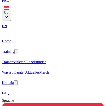
FAQ
DE
EN
Home
Training
Trainer
Athleten
Einzelstunden
Was ist Karate?
Aktuelles
Merch
Kontakt
FAQ
Sprache