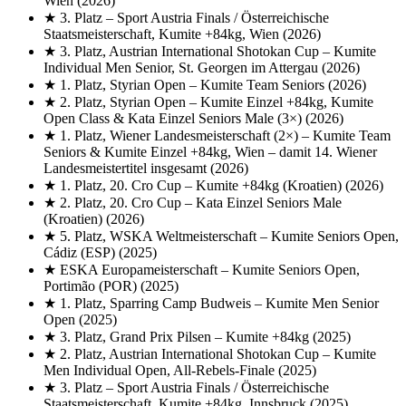
Wien
(2026)
★
3. Platz
– Sport Austria Finals / Österreichische
Staatsmeisterschaft, Kumite +84kg, Wien
(2026)
★
3. Platz, Austrian International Shotokan Cup
– Kumite
Individual Men Senior, St. Georgen im Attergau
(2026)
★
1. Platz, Styrian Open
– Kumite Team Seniors
(2026)
★
2. Platz, Styrian Open
– Kumite Einzel +84kg, Kumite
Open Class & Kata Einzel Seniors Male (3×)
(2026)
★
1. Platz, Wiener Landesmeisterschaft (2×)
– Kumite Team
Seniors & Kumite Einzel +84kg, Wien – damit 14. Wiener
Landesmeistertitel insgesamt
(2026)
★
1. Platz, 20. Cro Cup
– Kumite +84kg (Kroatien)
(2026)
★
2. Platz, 20. Cro Cup
– Kata Einzel Seniors Male
(Kroatien)
(2026)
★
5. Platz, WSKA Weltmeisterschaft
– Kumite Seniors Open,
Cádiz (ESP)
(2025)
★
ESKA Europameisterschaft
– Kumite Seniors Open,
Portimão (POR)
(2025)
★
1. Platz, Sparring Camp Budweis
– Kumite Men Senior
Open
(2025)
★
3. Platz, Grand Prix Pilsen
– Kumite +84kg
(2025)
★
2. Platz, Austrian International Shotokan Cup
– Kumite
Men Individual Open, All-Rebels-Finale
(2025)
★
3. Platz
– Sport Austria Finals / Österreichische
Staatsmeisterschaft, Kumite +84kg, Innsbruck
(2025)