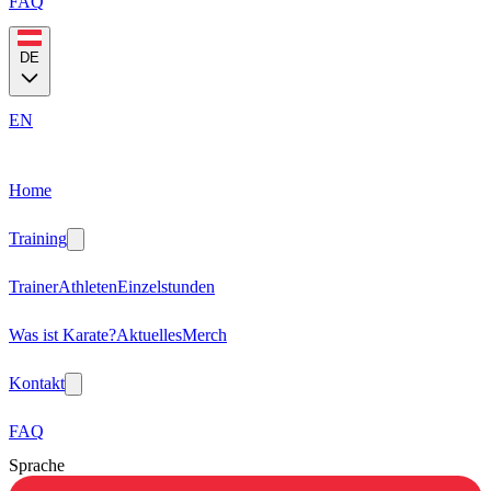
FAQ
DE
EN
Home
Training
Trainer
Athleten
Einzelstunden
Was ist Karate?
Aktuelles
Merch
Kontakt
FAQ
Sprache