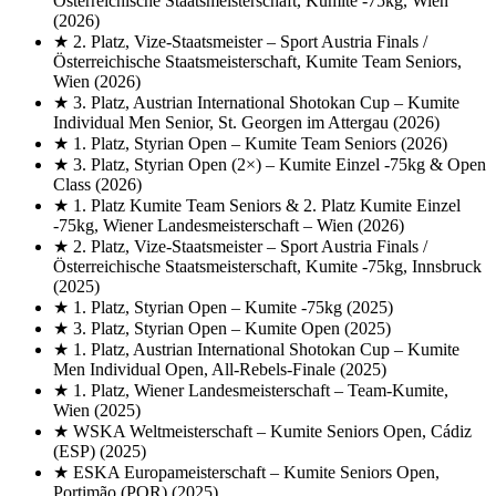
Österreichische Staatsmeisterschaft, Kumite -75kg, Wien
(2026)
★
2. Platz, Vize-Staatsmeister
– Sport Austria Finals /
Österreichische Staatsmeisterschaft, Kumite Team Seniors,
Wien
(2026)
★
3. Platz, Austrian International Shotokan Cup
– Kumite
Individual Men Senior, St. Georgen im Attergau
(2026)
★
1. Platz, Styrian Open
– Kumite Team Seniors
(2026)
★
3. Platz, Styrian Open (2×)
– Kumite Einzel -75kg & Open
Class
(2026)
★
1. Platz Kumite Team Seniors & 2. Platz Kumite Einzel
-75kg, Wiener Landesmeisterschaft
– Wien
(2026)
★
2. Platz, Vize-Staatsmeister
– Sport Austria Finals /
Österreichische Staatsmeisterschaft, Kumite -75kg, Innsbruck
(2025)
★
1. Platz, Styrian Open
– Kumite -75kg
(2025)
★
3. Platz, Styrian Open
– Kumite Open
(2025)
★
1. Platz, Austrian International Shotokan Cup
– Kumite
Men Individual Open, All-Rebels-Finale
(2025)
★
1. Platz, Wiener Landesmeisterschaft
– Team-Kumite,
Wien
(2025)
★
WSKA Weltmeisterschaft
– Kumite Seniors Open, Cádiz
(ESP)
(2025)
★
ESKA Europameisterschaft
– Kumite Seniors Open,
Portimão (POR)
(2025)